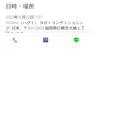
日時・場所
2022年10月02日 7:37
HUGme（ハグミ） ヨガ＋コンディショニン
グ, 日本、〒824-0003 福岡県行橋市大橋１丁
目４−１３
イベントについて
⭐︎カウンセリング・食指導
５５００円→
３３００円
（税込）
⭐︎フォロー代・アフター指導
５５００円→
３３００円
（税込）
⭐︎３日間ファスティング
カウンセリング料＋フォロー代＝ １
１０００円→５５００円（税込）
KALA 酵素ドリンク７２０
ml １９４４０円（税
込）
合計
２４９４０円～
⭐︎１日・半日ファスティング
カウンセリング・食指導