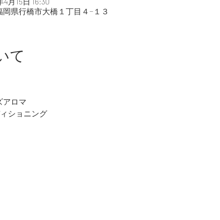
年4月15日 16:30
03 福岡県行橋市大橋１丁目４−１３
いて
ッズアロマ
ディショニング