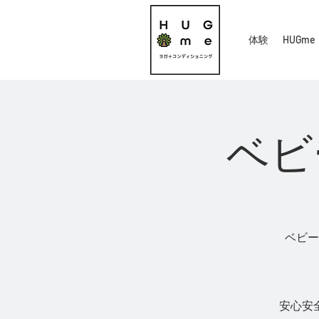
体験
HUGme
ベビ
ベビ
安心安