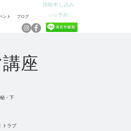
体験申し込み
web予約
ベント
ブログ
マ講座
秘・下
！トラブ